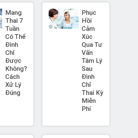
Mang
Phục
Thai 7
Hồi
Tuần
Cảm
Có Thể
Xúc
Đình
Qua Tư
Chỉ
Vấn
Được
Tâm Lý
Không?
Sau
Cách
Đình
Xử Lý
Chỉ
Đúng
Thai Kỳ
Miễn
Phí