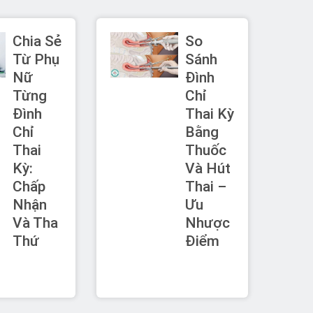
Chia Sẻ
So
Từ Phụ
Sánh
Nữ
Đình
Từng
Chỉ
Đình
Thai Kỳ
Chỉ
Bằng
Thai
Thuốc
Kỳ:
Và Hút
Chấp
Thai –
Nhận
Ưu
Và Tha
Nhược
Thứ
Điểm