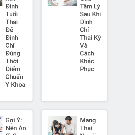
Định
Tâm Lý
Tuổi
Sau Khi
Thai
Đình
Để
Chỉ
Đình
Thai Kỳ
Chỉ
Và
Đúng
Cách
Thời
Khắc
Điểm –
Phục
Chuẩn
Y Khoa
Gợi Ý:
Mang
Nên Ăn
Thai