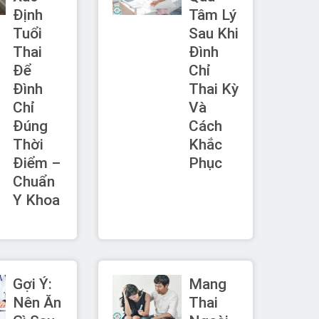
Định
Tâm Lý
Tuổi
Sau Khi
Thai
Đình
Để
Chỉ
Đình
Thai Kỳ
Chỉ
Và
Đúng
Cách
Thời
Khắc
Điểm –
Phục
Chuẩn
Y Khoa
Gợi Ý:
Mang
Nên Ăn
Thai