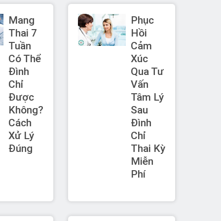
Mang
Phục
Thai 7
Hồi
Tuần
Cảm
Có Thể
Xúc
Đình
Qua Tư
Chỉ
Vấn
Được
Tâm Lý
Không?
Sau
Cách
Đình
Xử Lý
Chỉ
Đúng
Thai Kỳ
Miễn
Phí