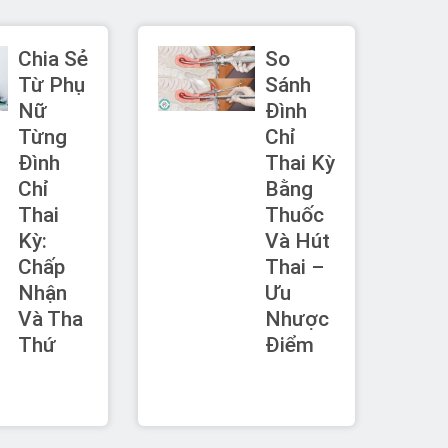
Chia Sẻ
So
Từ Phụ
Sánh
Nữ
Đình
Từng
Chỉ
Đình
Thai Kỳ
Chỉ
Bằng
Thai
Thuốc
Kỳ:
Và Hút
Chấp
Thai –
Nhận
Ưu
Và Tha
Nhược
Thứ
Điểm