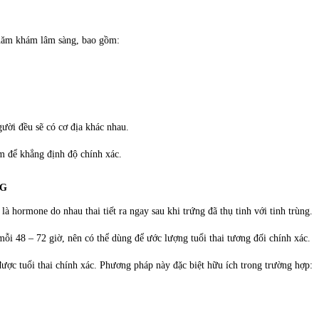
 thăm khám lâm sàng, bao gồm:
ười đều sẽ có cơ địa khác nhau.
m để khẳng định độ chính xác.
CG
hormone do nhau thai tiết ra ngay sau khi trứng đã thụ tinh với tinh trùng.
i 48 – 72 giờ, nên có thể dùng để ước lượng tuổi thai tương đối chính xác.
ược tuổi thai chính xác. Phương pháp này đặc biệt hữu ích trong trường hợp: