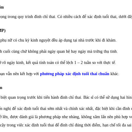
ểm
rọng trong quy trình đình chỉ thai. Có nhiều cách để xác định tuổi thai, dưới đ
MP)
c phụ nữ có chu kỳ kinh nguyệt đều áp dụng tại nhà trước khi đi khám.
kinh cuối cùng chứ không phải ngày quan hệ hay ngày mà trứng thụ tinh.
õ ngày kinh, kết quả tính toán có thể lệch 1 – 2 tuần so với thực tế.
 bạn vẫn nên kết hợp với
phương pháp xác định tuổi thai chuẩn
khác.
Âm
biệt quan trọng trước khi tiến hành đình chỉ thai. Bác sĩ có thể sử dụng hai hì
ghị để xác định tuổi thai sớm nhất và chính xác nhất, đặc biệt khi cần đình c
ở lên, được đánh giá là phương pháp nhẹ nhàng, không xâm lấn nên phù hợp với
ậy trong việc xác định tuổi thai để đình chỉ đúng thời điểm, hạn chế tối đa sai