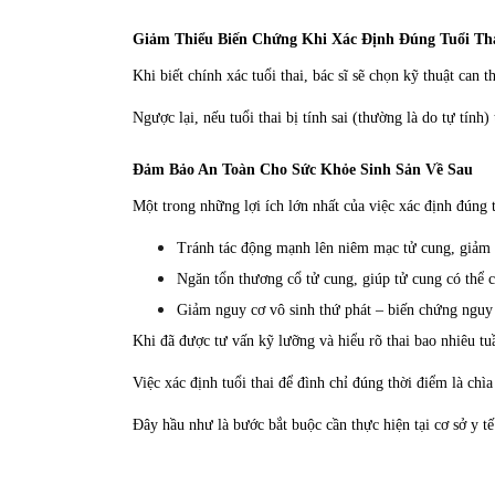
Giảm Thiểu Biến Chứng Khi Xác Định Đúng Tuổi Th
Khi biết chính xác tuổi thai, bác sĩ sẽ chọn kỹ thuật can 
Ngược lại, nếu tuổi thai bị tính sai (thường là do tự tín
Đảm Bảo An Toàn Cho Sức Khỏe Sinh Sản Về Sau
Một trong những lợi ích lớn nhất của việc xác định đúng tu
Tránh tác động mạnh lên niêm mạc tử cung, giảm 
Ngăn tổn thương cổ tử cung, giúp tử cung có thể c
Giảm nguy cơ vô sinh thứ phát – biến chứng nguy 
Khi đã được tư vấn kỹ lưỡng và hiểu rõ thai bao nhiêu tuầ
Việc xác định tuổi thai để đình chỉ đúng thời điểm là ch
Đây hầu như là bước bắt buộc cần thực hiện tại cơ sở y tế 