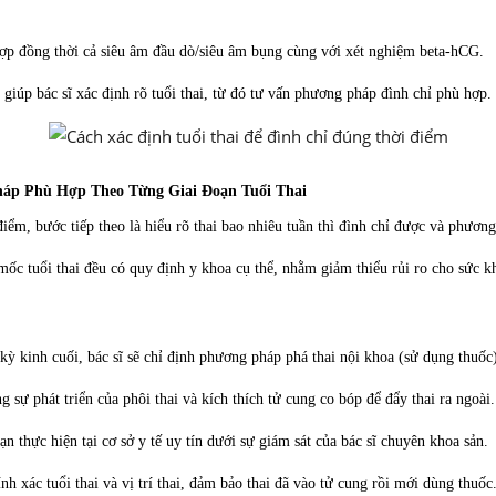
 hợp đồng thời cả siêu âm đầu dò/siêu âm bụng cùng với xét nghiệm beta-hCG.
 giúp bác sĩ xác định rõ tuổi thai, từ đó tư vấn phương pháp đình chỉ phù hợp.
háp Phù Hợp Theo Từng Giai Đoạn Tuổi Thai
 điểm, bước tiếp theo là hiểu rõ thai bao nhiêu tuần thì đình chỉ được và phươ
ốc tuổi thai đều có quy định y khoa cụ thể, nhằm giảm thiểu rủi ro cho sức kh
kỳ kinh cuối, bác sĩ sẽ chỉ định phương pháp phá thai nội khoa (sử dụng thuốc
sự phát triển của phôi thai và kích thích tử cung co bóp để đẩy thai ra ngoài.
n thực hiện tại cơ sở y tế uy tín dưới sự giám sát của bác sĩ chuyên khoa sản.
h xác tuổi thai và vị trí thai, đảm bảo thai đã vào tử cung rồi mới dùng thuốc