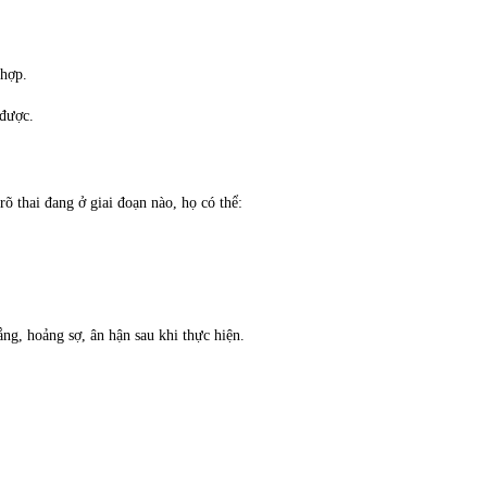
 hợp.
 được.
rõ thai đang ở giai đoạn nào, họ có thể:
ắng, hoảng sợ, ân hận sau khi thực hiện.