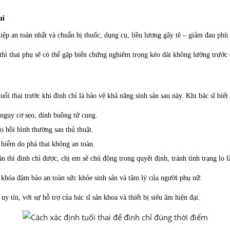
ai
thiệp an toàn nhất và chuẩn bị thuốc, dụng cụ, liều lượng gây tê – giảm đau phù
h) thì thai phụ sẽ có thể gặp biến chứng nghiêm trọng kéo dài không lường trước
ổi thai trước khi đình chỉ là bảo vệ khả năng sinh sản sau này. Khi bác sĩ biết 
nguy cơ sẹo, dính buồng tử cung.
o hồi bình thường sau thủ thuật.
hiểm do phá thai không an toàn.
n thì đình chỉ được, chị em sẽ chủ động trong quyết định, tránh tình trạng lo l
ìa khóa đảm bảo an toàn sức khỏe sinh sản và tâm lý của người phụ nữ.
uy tín, với sự hỗ trợ của bác sĩ sản khoa và thiết bị siêu âm hiện đại.