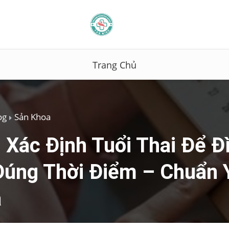
Trang Chủ
og
Sản Khoa
 Xác Định Tuổi Thai Để Đ
Đúng Thời Điểm – Chuẩn 
a