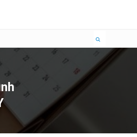
ình
Y