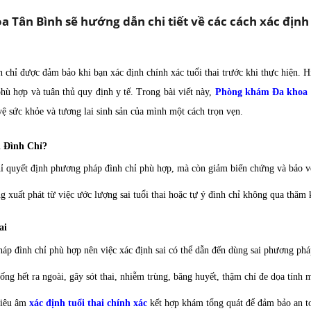
 Tân Bình sẽ hướng dẫn chi tiết về các cách xác định 
àn chỉ được đảm bảo khi bạn xác định chính xác tuổi thai trước khi thực hiện.
ù hợp và tuân thủ quy định y tế. Trong bài viết này,
Phòng khám Đa khoa 
vệ sức khỏe và tương lai sinh sản của mình một cách trọn vẹn.
i Đình Chỉ?
chỉ quyết định phương pháp đình chỉ phù hợp, mà còn giảm biến chứng và bảo v
g xuất phát từ việc ước lượng sai tuổi thai hoặc tự ý đình chỉ không qua thă
ai
pháp đình chỉ phù hợp nên việc xác định sai có thể dẫn đến dùng sai phương phá
ống hết ra ngoài, gây sót thai, nhiễm trùng, băng huyết, thậm chí đe dọa tính 
 siêu âm
xác định tuổi thai chính xác
kết hợp khám tổng quát để đảm bảo an t