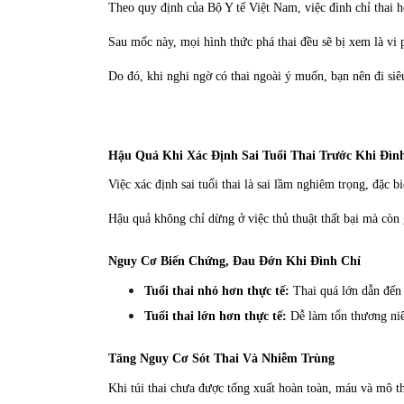
Theo quy định của Bộ Y tế Việt Nam, việc đình chỉ thai h
Sau mốc này, mọi hình thức phá thai đều sẽ bị xem là vi
Do đó, khi nghi ngờ có thai ngoài ý muốn, bạn nên đi siêu
Hậu Quả Khi Xác Định Sai Tuổi Thai Trước Khi Đìn
Việc xác định sai tuổi thai là sai lầm nghiêm trọng, đặc 
Hậu quả không chỉ dừng ở việc thủ thuật thất bại mà còn 
Nguy Cơ Biến Chứng, Đau Đớn Khi Đình Chỉ
Tuổi thai nhỏ hơn thực tế:
Thai quá lớn dẫn đến k
Tuổi thai lớn hơn thực tế:
Dễ làm tổn thương niê
Tăng Nguy Cơ Sót Thai Và Nhiễm Trùng
Khi túi thai chưa được tống xuất hoàn toàn, máu và mô th