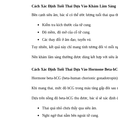
Cách Xác Định Tuổi Thai Dựa Vào Khám Lâm Sàng
Bên cạnh siêu âm, bác sĩ có thể ước lượng tuổi thai qua
Kiểm tra kích thước của tử cung.
Độ mềm, độ mở của cổ tử cung.
Các thay đổi ở âm đạo, tuyến vú.
Tuy nhiên, kết quả này chỉ mang tính tương đối vì mỗi ng
Nên khám lâm sàng thường được dùng kết hợp với siêu â
Cách Xác Định Tuổi Thai Dựa Vào Hormone Beta-h
Hormone beta-hCG (beta-human chorionic gonadotropin) là 
Khi mang thai, mức độ hCG trong máu tăng gấp đôi sau mỗ
Dựa trên nồng độ beta-hCG thu được, bác sĩ sẽ xác định đ
Thai quá nhỏ chưa thấy qua siêu âm.
Nghi ngờ thai nằm bên ngoài tử cung.