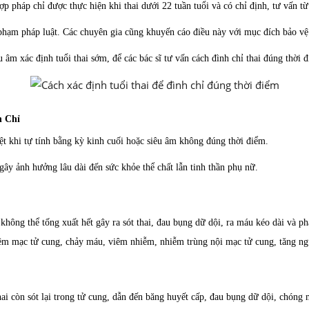
ợp pháp chỉ được thực hiện khi thai dưới 22 tuần tuổi và có chỉ định, tư vấn t
 phạm pháp luật. Các chuyên gia cũng khuyến cáo điều này với mục đích bảo vệ
 âm xác định tuổi thai sớm, để các bác sĩ tư vấn cách đình chỉ thai đúng thời 
h Chỉ
biệt khi tự tính bằng kỳ kinh cuối hoặc siêu âm không đúng thời điểm.
gây ảnh hưởng lâu dài đến sức khỏe thể chất lẫn tinh thần phụ nữ.
hông thể tống xuất hết gây ra sót thai, đau bụng dữ dội, ra máu kéo dài và phải
m mạc tử cung, chảy máu, viêm nhiễm, nhiễm trùng nội mạc tử cung, tăng ngu
ai còn sót lại trong tử cung, dẫn đến băng huyết cấp, đau bụng dữ dội, chóng m