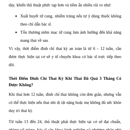
dày, khiến thủ thuật phức tạp hơn và tiềm ẩn nhiều rủi ro như:
Xuất huyết tử cung, nhiễm trùng nếu tự ý dùng thuốc không
theo chỉ dẫn bác sĩ.
Tổn thương niêm mạc tử cung làm ảnh hưởng đến khả năng
mang thai về sau.
Vì vậy, thời điểm đình chỉ thai kỳ an toàn là từ 6 – 12 tuần, cần
được thực hiện tại cơ sở y tế chuyên khoa có bác sĩ trực tiếp theo
dõi.
Thời Điểm Đình Chỉ Thai Kỳ Khi Thai Đã Quá 3 Tháng Có
Được Không?
Khi thai hơn 12 tuần, đình chỉ thai không còn đơn giản, nhưng vẫn
có thể thực hiện nếu thai nhi dị tật nặng hoặc mẹ không đủ sức khỏe
duy trì thai kỳ.
Từ tuần 13 đến 24, thủ thuật phải thực hiện tại cơ sở đạt chuẩn,
phòng vô trùng, bác sĩ sản khoa kinh nghiệm và phương pháp phù