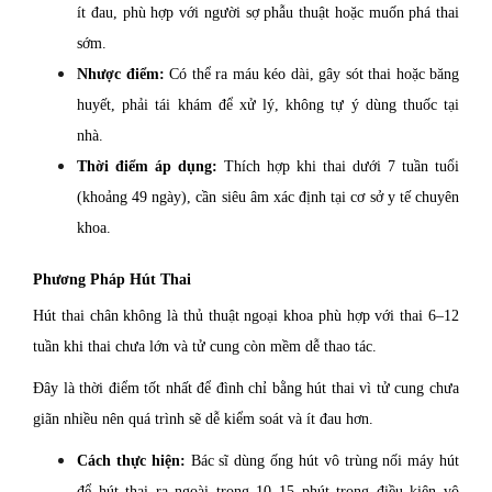
ít đau, phù hợp với người sợ phẫu thuật hoặc muốn phá thai
sớm.
Nhược điểm:
Có thể ra máu kéo dài, gây sót thai hoặc băng
huyết, phải tái khám để xử lý, không tự ý dùng thuốc tại
nhà.
Thời điểm áp dụng:
Thích hợp khi thai dưới 7 tuần tuổi
(khoảng 49 ngày), cần siêu âm xác định tại cơ sở y tế chuyên
khoa.
Phương Pháp Hút Thai
Hút thai chân không là thủ thuật ngoại khoa phù hợp với thai 6–12
tuần khi thai chưa lớn và tử cung còn mềm dễ thao tác.
Đây là thời điểm tốt nhất để đình chỉ bằng hút thai vì tử cung chưa
giãn nhiều nên quá trình sẽ dễ kiểm soát và ít đau hơn.
Cách thực hiện:
Bác sĩ dùng ống hút vô trùng nối máy hút
để hút thai ra ngoài trong 10–15 phút trong điều kiện vô