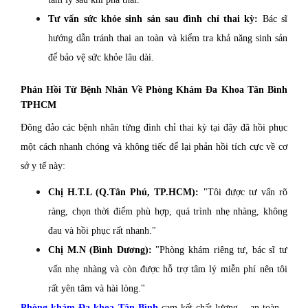
Tư vấn sức khỏe sinh sản sau đình chỉ thai kỳ:
Bác sĩ
hướng dẫn tránh thai an toàn và kiểm tra khả năng sinh sản
để bảo vệ sức khỏe lâu dài.
Phản Hồi Từ Bệnh Nhân Về Phòng Khám Đa Khoa Tân Bình
TPHCM
Đông đảo các bệnh nhân từng đình chỉ thai kỳ tại đây đã hồi phục
một cách nhanh chóng và không tiếc để lại phản hồi tích cực về cơ
sở y tế này:
Chị H.T.L (Q.Tân Phú, TP.HCM):
"Tôi được tư vấn rõ
ràng, chọn thời điểm phù hợp, quá trình nhẹ nhàng, không
đau và hồi phục rất nhanh."
Chị M.N (Bình Dương):
"Phòng khám riêng tư, bác sĩ tư
vấn nhẹ nhàng và còn được hỗ trợ tâm lý miễn phí nên tôi
rất yên tâm và hài lòng."
Phòng khám Đa khoa Tân Bình
cam kết chất lượng – an toàn –