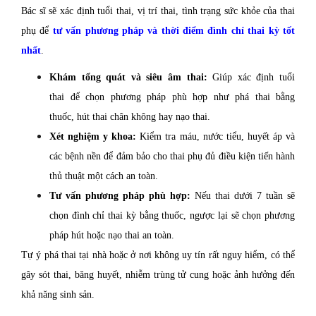
Bác sĩ sẽ xác định tuổi thai, vị trí thai, tình trạng sức khỏe của thai
phụ để
tư vấn phương pháp và thời điểm đình chỉ thai kỳ tốt
nhất
.
Khám tổng quát và siêu âm thai:
Giúp xác định tuổi
thai để chọn phương pháp phù hợp như phá thai bằng
thuốc, hút thai chân không hay nạo thai.
Xét nghiệm y khoa:
Kiểm tra máu, nước tiểu, huyết áp và
các bệnh nền để đảm bảo cho thai phụ đủ điều kiện tiến hành
thủ thuật một cách an toàn.
Tư vấn phương pháp phù hợp:
Nếu thai dưới 7 tuần sẽ
chọn đình chỉ thai kỳ bằng thuốc, ngược lại sẽ chọn phương
pháp hút hoặc nạo thai an toàn.
Tự ý phá thai tại nhà hoặc ở nơi không uy tín rất nguy hiểm, có thể
gây sót thai, băng huyết, nhiễm trùng tử cung hoặc ảnh hưởng đến
khả năng sinh sản.