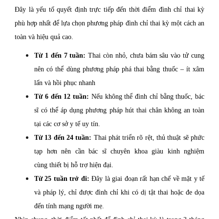
Đây là yếu tố quyết định trực tiếp đến thời điểm đình chỉ thai kỳ
phù hợp nhất để lựa chọn phương pháp đình chỉ thai kỳ một cách an
toàn và hiệu quả cao.
Từ 1 đến 7 tuần:
Thai còn nhỏ, chưa bám sâu vào tử cung
nên có thể dùng phương pháp phá thai bằng thuốc – ít xâm
lấn và hồi phục nhanh
Từ 6 đến 12 tuần:
Nếu không thể đình chỉ bằng thuốc, bác
sĩ có thể áp dụng phương pháp hút thai chân không an toàn
tại các cơ sở y tế uy tín.
Từ 13 đến 24 tuần:
Thai phát triển rõ rệt, thủ thuật sẽ phức
tạp hơn nên cần bác sĩ chuyên khoa giàu kinh nghiệm
cùng thiết bị hỗ trợ hiện đại.
Từ 25 tuần trở đi:
Đây là giai đoạn rất hạn chế về mặt y tế
và pháp lý, chỉ được đình chỉ khi có dị tật thai hoặc đe dọa
đến tính mạng người mẹ.