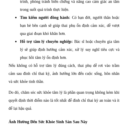
trình, phòng tránh biến chứng và nâng cao cảm giác an tâm
trong suốt quá trình thực hiện.
Tìm kiếm người đồng hành:
Có bạn đời, người thân hoặc
bạn bè bên cạnh sẽ giúp thai phụ ổn định cảm xúc, dễ vượt
qua giai đoạn khó khăn hơn.
Hỗ trợ tâm lý chuyên nghiệp:
Bác sĩ hoặc chuyên gia tâm
lý sẽ giúp định hướng cảm xúc, xử lý suy nghĩ tiêu cực và
phục hồi tâm lý ổn định hơn.
Nếu không có hỗ trợ tâm lý đúng cách, thai phụ dễ rơi vào trầm
cảm sau đình chỉ thai kỳ, ảnh hưởng lớn đến cuộc sống, hôn nhân
và sức khỏe tinh thần.
Do đó, chăm sóc sức khỏe tâm lý là phần quan trọng không kém khi
quyết định thời điểm nào là tốt nhất để đình chỉ thai kỳ an toàn và ít
để lại hậu quả.
Ảnh Hưởng Đến Sức Khỏe Sinh Sản Sau Này