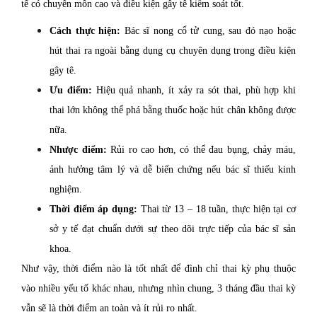
tế có chuyên môn cao và điều kiện gây tê kiểm soát tốt.
Cách thực hiện:
Bác sĩ nong cổ tử cung, sau đó nạo hoặc
hút thai ra ngoài bằng dụng cụ chuyên dụng trong điều kiện
gây tê.
Ưu điểm:
Hiệu quả nhanh, ít xảy ra sót thai, phù hợp khi
thai lớn không thể phá bằng thuốc hoặc hút chân không được
nữa.
Nhược điểm:
Rủi ro cao hơn, có thể đau bụng, chảy máu,
ảnh hưởng tâm lý và dễ biến chứng nếu bác sĩ thiếu kinh
nghiệm.
Thời điểm áp dụng:
Thai từ 13 – 18 tuần, thực hiện tại cơ
sở y tế đạt chuẩn dưới sự theo dõi trực tiếp của bác sĩ sản
khoa.
Như vậy, thời điểm nào là tốt nhất để đình chỉ thai kỳ phụ thuộc
vào nhiều yếu tố khác nhau, nhưng nhìn chung, 3 tháng đầu thai kỳ
vẫn sẽ là thời điểm an toàn và ít rủi ro nhất.