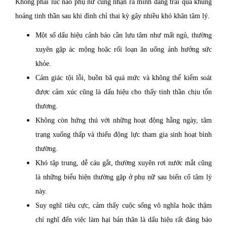
Không phải lúc nào phụ nữ cũng nhận ra mình đang trải qua khủng
hoảng tinh thần sau khi đình chỉ thai kỳ gây nhiều khó khăn tâm lý.
Một số dấu hiệu cảnh báo cần lưu tâm như mất ngủ, thường
xuyên gặp ác mộng hoặc rối loạn ăn uống ảnh hưởng sức
khỏe.
Cảm giác tội lỗi, buồn bã quá mức và không thể kiểm soát
được cảm xúc cũng là dấu hiệu cho thấy tinh thần chịu tổn
thương.
Không còn hứng thú với những hoạt động hằng ngày, tâm
trạng xuống thấp và thiếu động lực tham gia sinh hoạt bình
thường.
Khó tập trung, dễ cáu gắt, thường xuyên rơi nước mắt cũng
là những biểu hiện thường gặp ở phụ nữ sau biến cố tâm lý
này.
Suy nghĩ tiêu cực, cảm thấy cuộc sống vô nghĩa hoặc thậm
chí nghĩ đến việc làm hại bản thân là dấu hiệu rất đáng báo