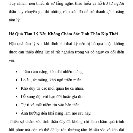
Tuy nhiên, nếu thiếu đi sự lắng nghe, thấu hiểu và hỗ trợ từ người
thân hay chuyên gia thì những cảm xúc đó dễ trở thành gánh nặng
tâm lý.
Hệ Quả Tâm Lý Nếu Không Chăm Sóc Tinh Thần Kịp Thời
Hậu quả tâm lý sau khi đình chỉ thai kỳ nếu bị bỏ qua hoặc không
được can thiệp đúng lúc sẽ rất nghiêm trọng và có nguy cơ đối diện
với:
Trầm cảm nặng, kéo dài nhiều tháng.
Lo âu, ác mộng, khó ngủ triền miên.
Khó duy trì các mối quan hệ cá nhân.
Dễ xung đột với bạn đời hoặc gia đình.
Tự ti và mất niềm tin vào bản thân.
Ảnh hưởng đến khả năng làm mẹ sau này.
Thiếu sự chăm sóc tinh thần đầy đủ không chỉ làm chậm quá trình
hồi phục mà còn có thể để lại tổn thương tâm lý sâu sắc và kéo dài