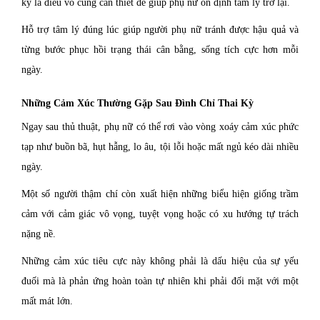
kỳ là điều vô cùng cần thiết để giúp phụ nữ ổn định tâm lý trở lại.
Hỗ trợ tâm lý đúng lúc giúp người phụ nữ tránh được hậu quả và
từng bước phục hồi trạng thái cân bằng, sống tích cực hơn mỗi
ngày.
Những Cảm Xúc Thường Gặp Sau Đình Chỉ Thai Kỳ
Ngay sau thủ thuật, phụ nữ có thể rơi vào vòng xoáy cảm xúc phức
tạp như buồn bã, hụt hẫng, lo âu, tội lỗi hoặc mất ngủ kéo dài nhiều
ngày.
Một số người thậm chí còn xuất hiện những biểu hiện giống trầm
cảm với cảm giác vô vọng, tuyệt vọng hoặc có xu hướng tự trách
nặng nề.
Những cảm xúc tiêu cực này không phải là dấu hiệu của sự yếu
đuối mà là phản ứng hoàn toàn tự nhiên khi phải đối mặt với một
mất mát lớn.