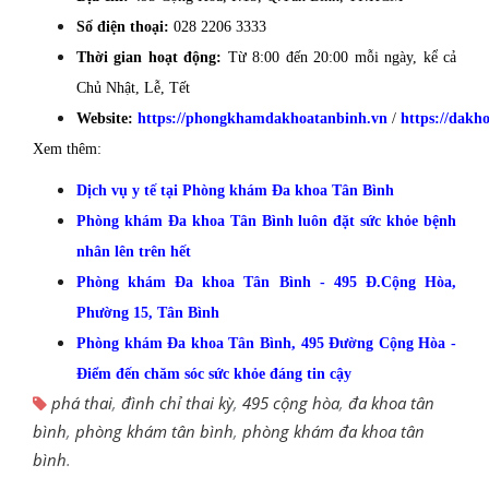
Số điện thoại:
028 2206 3333
Thời gian hoạt động:
Từ 8:00 đến 20:00 mỗi ngày, kể cả
Chủ Nhật, Lễ, Tết
Website:
https://phongkhamdakhoatanbinh.vn
/
https://dakh
Xem thêm:
Dịch vụ y tế tại Phòng khám Đa khoa Tân Bình
Phòng khám Đa khoa Tân Bình luôn đặt sức khỏe bệnh
nhân lên trên hết
Phòng khám Đa khoa Tân Bình - 495 Đ.Cộng Hòa,
Phường 15, Tân Bình
Phòng khám Đa khoa Tân Bình, 495 Đường Cộng Hòa -
Điểm đến chăm sóc sức khỏe đáng tin cậy
phá thai
,
đình chỉ thai kỳ
,
495 cộng hòa
,
đa khoa tân
bình
,
phòng khám tân bình
,
phòng khám đa khoa tân
bình
.