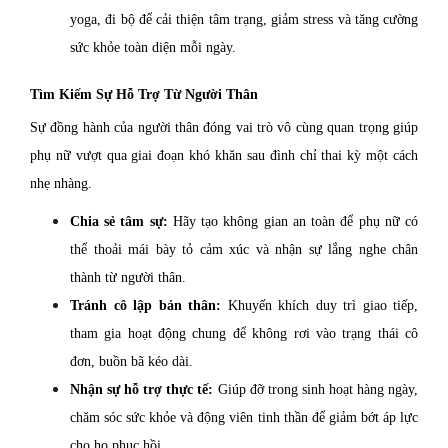
yoga, đi bộ để cải thiện tâm trạng, giảm stress và tăng cường
sức khỏe toàn diện mỗi ngày.
Tìm Kiếm Sự Hỗ Trợ Từ Người Thân
Sự đồng hành của người thân đóng vai trò vô cùng quan trọng giúp
phụ nữ vượt qua giai đoạn khó khăn sau đình chỉ thai kỳ một cách
nhẹ nhàng.
Chia sẻ tâm sự:
Hãy tạo không gian an toàn để phụ nữ có
thể thoải mái bày tỏ cảm xúc và nhận sự lắng nghe chân
thành từ người thân.
Tránh cô lập bản thân:
Khuyến khích duy trì giao tiếp,
tham gia hoạt động chung để không rơi vào trạng thái cô
đơn, buồn bã kéo dài.
Nhận sự hỗ trợ thực tế:
Giúp đỡ trong sinh hoạt hàng ngày,
chăm sóc sức khỏe và động viên tinh thần để giảm bớt áp lực
cho họ phục hồi.