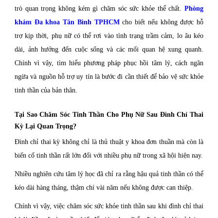
trò quan trọng không kém gì chăm sóc sức khỏe thể chất.
Phòng
khám Đa khoa Tân Bình TPHCM
cho biết nếu không được hỗ
trợ kịp thời, phụ nữ có thể rơi vào tình trạng trầm cảm, lo âu kéo
dài, ảnh hưởng đến cuộc sống và các mối quan hệ xung quanh.
Chính vì vậy, tìm hiểu phương pháp phục hồi tâm lý, cách ngăn
ngừa và nguồn hỗ trợ uy tín là bước đi cần thiết để bảo vệ sức khỏe
tinh thần của bản thân.
Tại Sao Chăm Sóc Tinh Thần Cho Phụ Nữ Sau Đình Chỉ Thai
Kỳ Lại Quan Trọng?
Đình chỉ thai kỳ không chỉ là thủ thuật y khoa đơn thuần mà còn là
biến cố tinh thần rất lớn đối với nhiều phụ nữ trong xã hội hiện nay.
Nhiều nghiên cứu tâm lý học đã chỉ ra rằng hậu quả tinh thần có thể
kéo dài hàng tháng, thậm chí vài năm nếu không được can thiệp.
Chính vì vậy, việc chăm sóc sức khỏe tinh thần sau khi đình chỉ thai