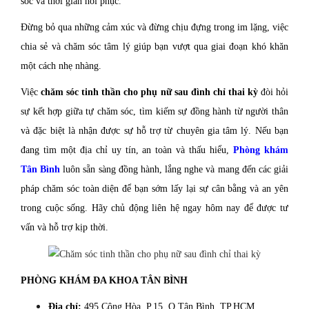
sóc và thời gian hồi phục.
Đừng bỏ qua những cảm xúc và đừng chịu đựng trong im lặng, việc
chia sẻ và chăm sóc tâm lý giúp bạn vượt qua giai đoạn khó khăn
một cách nhẹ nhàng.
Việc
chăm sóc tinh thần cho phụ nữ sau đình chỉ thai kỳ
đòi hỏi
sự kết hợp giữa tự chăm sóc, tìm kiếm sự đồng hành từ người thân
và đặc biệt là nhận được sự hỗ trợ từ chuyên gia tâm lý. Nếu bạn
đang tìm một địa chỉ uy tín, an toàn và thấu hiểu,
Phòng khám
Tân Bình
luôn sẵn sàng đồng hành, lắng nghe và mang đến các giải
pháp chăm sóc toàn diện để bạn sớm lấy lại sự cân bằng và an yên
trong cuộc sống. Hãy chủ động liên hệ ngay hôm nay để được tư
vấn và hỗ trợ kịp thời.
PHÒNG KHÁM ĐA KHOA TÂN BÌNH
Địa chỉ:
495 Cộng Hòa, P.15, Q.Tân Bình, TP.HCM